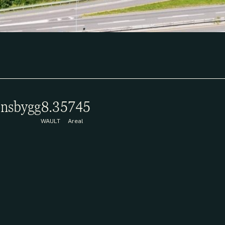
nsbygg
8.3
5745
WAULT
Areal