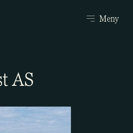
Meny
st AS