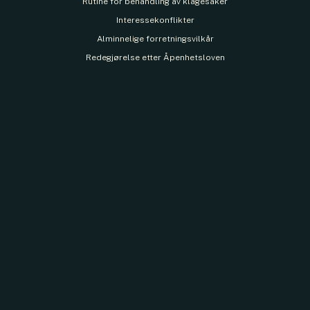
Rutine for behandling av klagesaker
Interessekonflikter
Alminnelige forretningsvilkår
Redegjørelse etter Åpenhetsloven