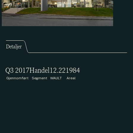
Detaljer
Q3 2017
Handel
12.2
21984
Gjennomført
Segment
WAULT
Areal